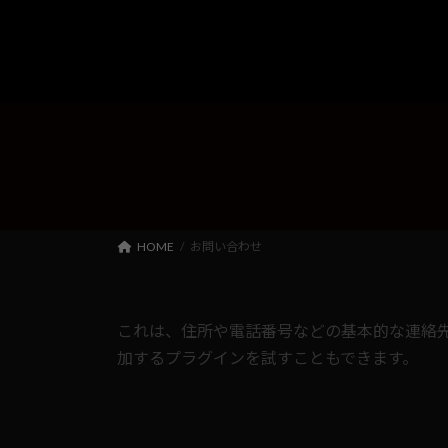
コ
ナ
ン
ビ
テ
ゲ
ン
ー
ツ
シ
へ
ョ
ス
ン
キ
に
ッ
移
プ
動
HOME
お問い合わせ
これは、住所や電話番号などの基本的な連絡先
加するプラグインを試すこともできます。