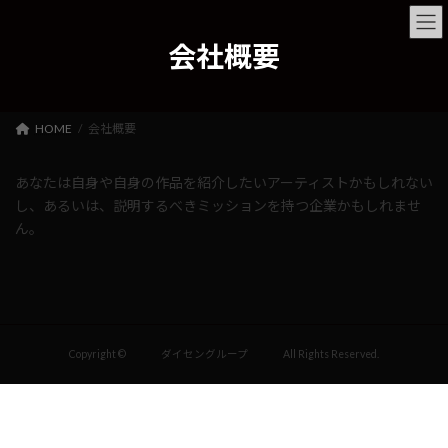
コ
ナ
ン
ビ
会社概要
テ
ゲ
ン
ー
ツ
シ
へ
ョ
ス
ン
HOME
会社概要
キ
に
ッ
移
あなたは自身や自身の作品を紹介したいアーティストかもしれない
プ
動
し、あるいは、説明するべきミッションを持つ企業かもしれませ
ん。
Copyright © ダイセングループ All Rights Reserved.